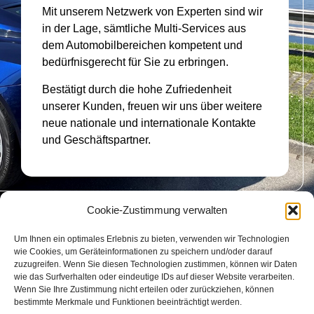
Mit unserem Netzwerk von Experten sind wir
in der Lage, sämtliche Multi-Services aus
dem Automobilbereichen kompetent und
bedürfnisgerecht für Sie zu erbringen.
Bestätigt durch die hohe Zufriedenheit
unserer Kunden, freuen wir uns über weitere
neue nationale und internationale Kontakte
und Geschäftspartner.
Cookie-Zustimmung verwalten
Um Ihnen ein optimales Erlebnis zu bieten, verwenden wir Technologien
wie Cookies, um Geräteinformationen zu speichern und/oder darauf
Unser Erfolg beruht vor allem auf einer seriösen und
zuzugreifen. Wenn Sie diesen Technologien zustimmen, können wir Daten
kompetenten Abwicklung der Aufträge. Unser
wie das Surfverhalten oder eindeutige IDs auf dieser Website verarbeiten.
internationales Netzwerk an Lieferanten bietet Ihnen eine
Wenn Sie Ihre Zustimmung nicht erteilen oder zurückziehen, können
bestimmte Merkmale und Funktionen beeinträchtigt werden.
Vielzahl an Vorteilen & günstige Preise, kurze