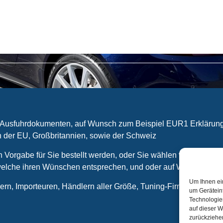
nd Ausfuhrdokumenten, auf Wunsch zum Beispiel EUR1 Erklärun
 der EU, Großbritannien, sowie der Schweiz
orgabe für Sie bestellt werden, oder Sie wählen vorhandene bz
lche ihren Wünschen entsprechen, und oder auf Wunsch indivi
Um Ihnen ei
llern, Importeuren, Händlern aller Größe, Tuning-Firmen und Sp
um Gerätein
Technologie
auf dieser W
zurückziehe